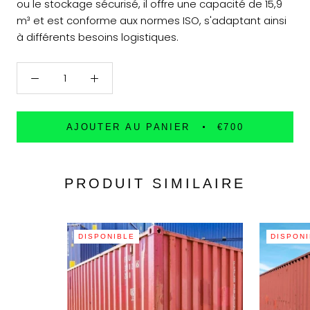
ou le stockage sécurisé, il offre une capacité de 15,9
m³ et est conforme aux normes ISO, s'adaptant ainsi
à différents besoins logistiques.
AJOUTER AU PANIER
€700
PRODUIT SIMILAIRE
DISPONIBLE
DISPON