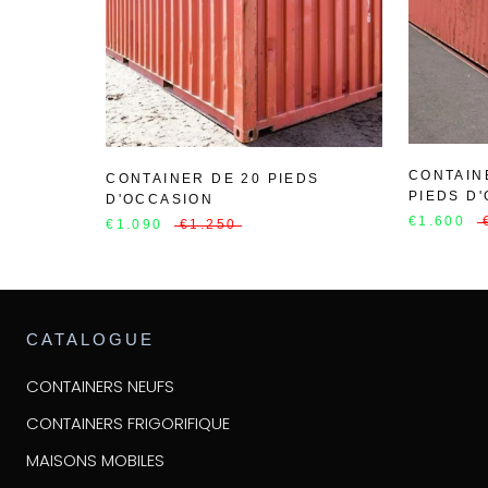
CONTAIN
CONTAINER DE 20 PIEDS
PIEDS D
D'OCCASION
€1.600
€1.090
€1.250
CATALOGUE
CONTAINERS NEUFS
CONTAINERS FRIGORIFIQUE
MAISONS MOBILES